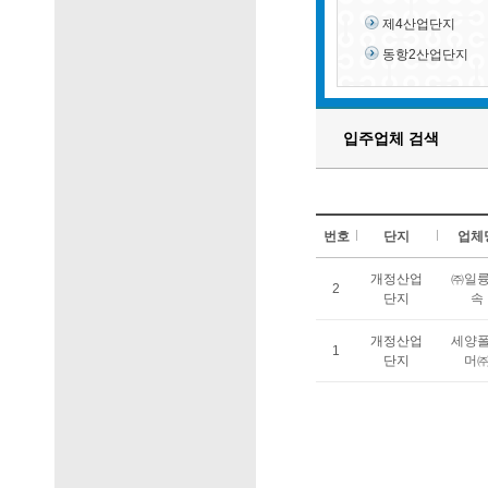
제4산업단지
동항2산업단지
입주업체 검색
번호
단지
업체
개정산업
㈜일
2
단지
속
개정산업
세양
1
단지
머