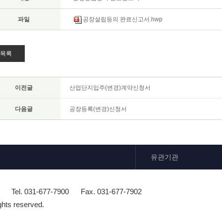
파일
공장설립등의 완료신고서.hwp
목록
이전글
산업단지입주(변경)계약신청서
다음글
공장등록(변경)신청서
유관기관
Tel. 031-677-7900
Fax. 031-677-7902
ghts reserved.